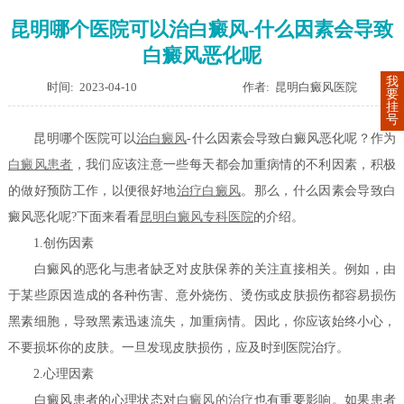
昆明哪个医院可以治白癜风-什么因素会导致
白癜风恶化呢
我
时间: 2023-04-10
作者: 昆明白癜风医院
要
挂
号
昆明哪个医院可以
治白癜风
-什么因素会导致白癜风恶化呢？作为
白癜风患者
，我们应该注意一些每天都会加重病情的不利因素，积极
的做好预防工作，以便很好地
治疗白癜风
。那么，什么因素会导致白
癜风恶化呢?下面来看看
昆明白癜风专科医院
的介绍。
1.创伤因素
白癜风的恶化与患者缺乏对皮肤保养的关注直接相关。例如，由
于某些原因造成的各种伤害、意外烧伤、烫伤或皮肤损伤都容易损伤
黑素细胞，导致黑素迅速流失，加重病情。因此，你应该始终小心，
不要损坏你的皮肤。一旦发现皮肤损伤，应及时到医院治疗。
2.心理因素
白癜风患者的心理状态对
白癜风的治疗
也有重要影响。如果患者