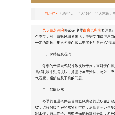
网络挂号
无需排队，当天预约可当天就诊。
昆明白斑医院
哪家好-冬季
白癜风患者
要注意
个季节，对于白癜风患者来说，更需要加倍注意自
一定的影响。那么冬季白癜风患者要注意什么?看
一、保持皮肤湿润
冬季的干燥天气易导致皮肤干燥，而对于白癜风
霜或乳液来滋润皮肤，并坚持每天涂抹。此外，应
气湿度，缓解皮肤干燥的问题。
二、保暖防寒
冬季的低温条件会使白癜风患者的皮肤更加敏感
被，选择保暖性好的衣物和鞋袜，尽量避免身体受
寒工作，戴上帽子、围巾等保护颈部和头部，避免