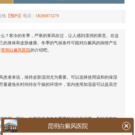
在线
【预约】
电话：
18206873279
什么？寒冷的冬季，严寒的寒风吹过，让人感到凛冽的寒意。在这
己的身体和皮肤健康。冬季的气候条件可能对白癜风的病情产生
看
昆明白癜风医院
的介绍吧。
患者来说，保持皮肤湿润尤为重要。可以选择使用温和的保湿
尽量避免长时间待在干燥的环境中，室内使用加湿器可以提高空
脆弱。因此，白癜风患者在冬季要格外注意保暖。及时添衣加
昆明白癜风医院
冻或过度暴露在寒冷的环境中。特别是在户外活动时，要做好防
寒冷刺激。