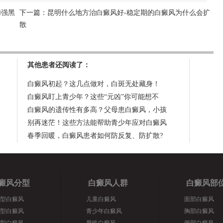
加强黑
下一篇：
昆明什么地方治白癜风好-稳定期的白癜风为什么会扩
散
其他患者还阅读了：
白癜风初起？这几点做对，白斑无处藏身！
白癜风盯上青少年？这些“元凶”你可能想不
白癜风的遗传性有多高？父母患白癜风，小孩
别再迷茫！这些方法能帮助青少年应对白癜风
春季回暖，白癜风患者如何防反复、防扩散?
癜风分型
白癜风人群
白癜风部
型白癜风
儿童白癜风
面部白癜风
型白癜风
青少年白癜风
胸部白癜风