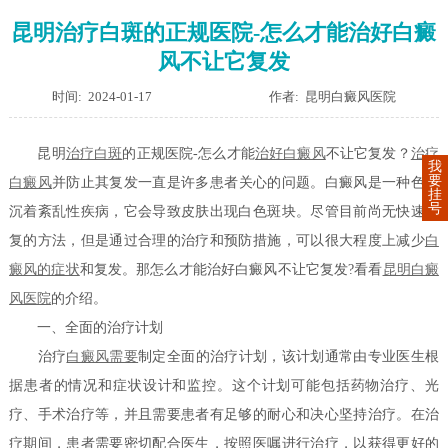
昆明治疗白斑的正规医院-怎么才能治好白癜
风不让它复发
时间: 2024-01-17
作者: 昆明白癜风医院
昆明
治疗白斑
的正规医院-怎么才能
治好白癜风
不让它复发？
治疗
我
要
白癜风
并防止其复发一直是许多患者关心的问题。白癜风是一种色素
挂
号
沉着紊乱性疾病，它会导致皮肤出现白色斑块。尽管目前尚无快速恢
复的方法，但是通过合理的治疗和预防措施，可以很大程度上减少
白
癜风的症状
和复发。那怎么才能治好白癜风不让它复发?看看
昆明白癜
风医院
的介绍。
一、全面的治疗计划
治疗
白癜风需要
制定全面的治疗计划，该计划通常由专业医生根
据患者的情况和症状设计和监控。这个计划可能包括药物治疗、光
疗、手术治疗等，并且需要患者有足够的耐心和决心坚持治疗。在治
疗期间，患者需要密切配合医生，按照医嘱进行治疗，以获得更好的