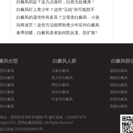
白癜风初起？这几点做对，白斑无处藏身！
白癜风盯上青少年？这些“元凶”你可能想不
白癜风的遗传性有多高？父母患白癜风，小孩
别再迷茫！这些方法能帮助青少年应对白癜风
春季回暖，白癜风患者如何防反复、防扩散?
癜风分型
白癜风人群
白癜风部
型白癜风
儿童白癜风
面部白癜风
型白癜风
青少年白癜风
胸部白癜风
型白癜风
男性白癜风
颈部白癜风
型白癜风
女性白癜风
背部白癜风
型白癜风
中老年白癜风
双臂白癜风
性白癜风
双腿白癜风
地址：昆明市五华区护国路2号 拨打热线：18206873279
yright©2021 昆明白癜风医院. All Rights Reserved
滇公安备 53010202000563号