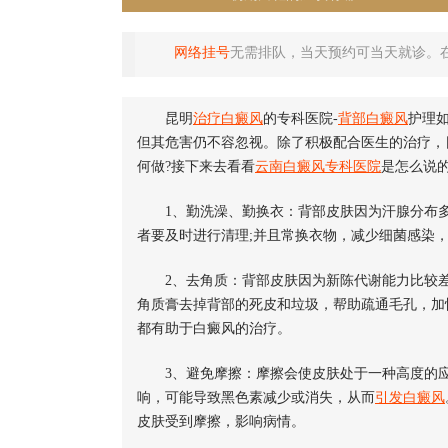
网络挂号
无需排队，当天预约可当天就诊。
昆明
治疗白癜风
的专科医院-
背部白癜风
护理
但其危害仍不容忽视。除了积极配合医生的治疗，
何做?接下来去看看
云南白癜风专科医院
是怎么说
1、勤洗澡、勤换衣：背部皮肤因为汗腺分布多
者要及时进行清理;并且常换衣物，减少细菌感染
2、去角质：背部皮肤因为新陈代谢能力比较差
角质膏去掉背部的死皮和垃圾，帮助疏通毛孔，加
都有助于白癜风的治疗。
3、避免摩擦：摩擦会使皮肤处于一种高度的应
响，可能导致黑色素减少或消失，从而
引发白癜风
皮肤受到摩擦，影响病情。