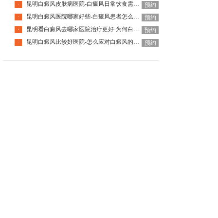
昆明白癜风皮肤病医院-白癜风日常饮食需注意什么呢
·
预约
昆明白癜风医院哪家好些-白癜风患者怎么预防过度疲劳
·
预约
昆明看白癜风去哪家医院治疗更好-为何白癜风会复发
·
预约
昆明白癜风比较好医院-怎么应对白癜风的复发
·
预约