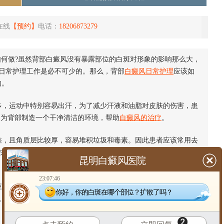
在线
【预约】
电话：
18206873279
如何做?虽然背部白癜风没有暴露部位的白斑对形象的影响那么大，
日常护理工作是必不可少的。那么，背部
白癜风日常护理
应该如
的。
，运动中特别容易出汗，为了减少汗液和油脂对皮肤的伤害，患
，为背部制造一个干净清洁的环境，帮助
白癜风的治疗
。
，且角质层比较厚，容易堆积垃圾和毒素。因此患者应该常用去
快新陈代谢;去角质时还可以适当按摩，帮助背部血液循环，这些
昆明白癜风医院
23:07:46
激状态，这种高度的刺激会使皮肤中的黑色素合成功能受到影
你好，你的白斑在哪个部位？扩散了吗？
。因此，患者日常生活中应该穿比较宽松的衣物，以免
背部白斑