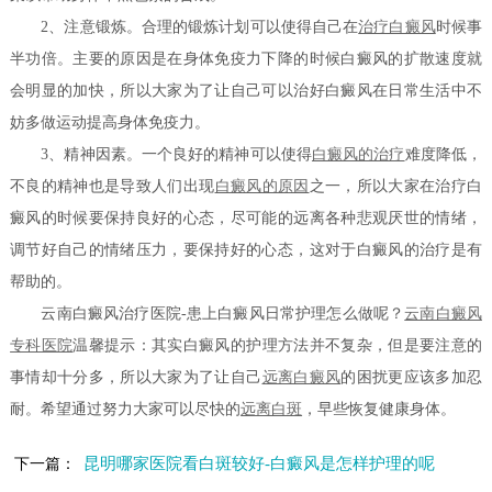
2、注意锻炼。合理的锻炼计划可以使得自己在
治疗白癜风
时候事
半功倍。主要的原因是在身体免疫力下降的时候白癜风的扩散速度就
会明显的加快，所以大家为了让自己可以治好白癜风在日常生活中不
妨多做运动提高身体免疫力。
3、精神因素。一个良好的精神可以使得
白癜风的治疗
难度降低，
不良的精神也是导致人们出现
白癜风的原因
之一，所以大家在治疗白
癜风的时候要保持良好的心态，尽可能的远离各种悲观厌世的情绪，
调节好自己的情绪压力，要保持好的心态，这对于白癜风的治疗是有
帮助的。
云南白癜风治疗医院-患上白癜风日常护理怎么做呢？
云南白癜风
专科医院
温馨提示：其实白癜风的护理方法并不复杂，但是要注意的
事情却十分多，所以大家为了让自己
远离白癜风
的困扰更应该多加忍
耐。希望通过努力大家可以尽快的
远离白斑
，早些恢复健康身体。
昆明哪家医院看白斑较好-白癜风是怎样护理的呢
下一篇：