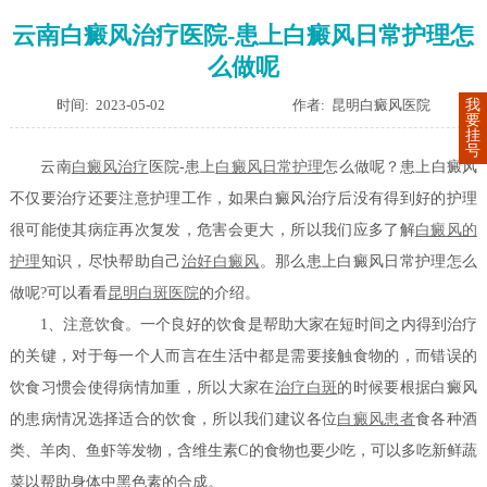
云南白癜风治疗医院-患上白癜风日常护理怎
么做呢
时间: 2023-05-02
作者: 昆明白癜风医院
我
要
挂
号
云南
白癜风治疗
医院-患上
白癜风日常护理
怎么做呢？患上白癜风
不仅要治疗还要注意护理工作，如果白癜风治疗后没有得到好的护理
很可能使其病症再次复发，危害会更大，所以我们应多了解
白癜风的
护理
知识，尽快帮助自己
治好白癜风
。那么患上白癜风日常护理怎么
做呢?可以看看
昆明白斑医院
的介绍。
1、注意饮食。一个良好的饮食是帮助大家在短时间之内得到治疗
的关键，对于每一个人而言在生活中都是需要接触食物的，而错误的
饮食习惯会使得病情加重，所以大家在
治疗白斑
的时候要根据白癜风
的患病情况选择适合的饮食，所以我们建议各位
白癜风患者
食各种酒
类、羊肉、鱼虾等发物，含维生素C的食物也要少吃，可以多吃新鲜蔬
菜以帮助身体中黑色素的合成。