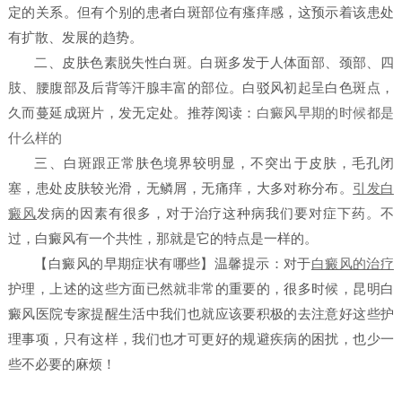
定的关系。但有个别的患者白斑部位有瘙痒感，这预示着该患处
有扩散、发展的趋势。
二、皮肤色素脱失性白斑。白斑多发于人体面部、颈部、四
肢、腰腹部及后背等汗腺丰富的部位。白驳风初起呈白色斑点，
久而蔓延成斑片，发无定处。
推荐阅读：
白癜风早期的时候都是
什么样的
三、白斑跟正常肤色境界较明显，不突出于皮肤，毛孔闭
塞，患处皮肤较光滑，无鳞屑，无痛痒，大多对称分布。
引发白
癜风
发病的因素有很多，对于治疗这种病我们要对症下药。不
过，白癜风有一个共性，那就是它的特点是一样的。
【白癜风的早期症状有哪些】
温馨提示：对于
白癜风的治疗
护理，上述的这些方面已然就非常的重要的，很多时候，
昆明白
癜风医院
专家提醒生活中我们也就应该要积极的去注意好这些护
理事项，只有这样，我们也才可更好的规避疾病的困扰，也少一
些不必要的麻烦！