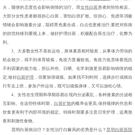
火，随便的态度也会影响病情的治疗。而
女性白斑
患者则恰恰相反。
大部分女性患者都很担心白斑，害怕白班扩散。但担心、焦虑等消极
情绪会影响激素分泌，阻碍黑色素合成，白点也更难治疗;要把对疾病
的担忧转移到重视上来，做好护理白斑，积极配合医生治疗，化弊为
利。
3、大多数女性不喜欢运动，身体素质相对较差，从事体力劳动的
机会较少，得不到体育锻炼，免疫力普遍较低。免疫力低意味着抵抗
不利因素的能力低，所以外伤、日晒、化学刺激更容易影响病情的稳
定;做好
白斑护理
，但要加强锻炼。如果找不到时间，选择步行或骑自
行车去上班，参加户外运动，既可以锻炼身体，又可以放松心情。
4、女性在生理期和孕期容易出现内分泌紊乱，各种激素的分泌相
互影响。在这些特殊时期，
白斑扩散
的概率会更高;保持规律的作息和
饮食更有利于内部环境的稳定。特殊时期要多注意日常护理，远离熬
夜和刺激性食物。
昆明白斑病治疗？女性治疗白癜风的劣势是什么？
昆明白斑医院