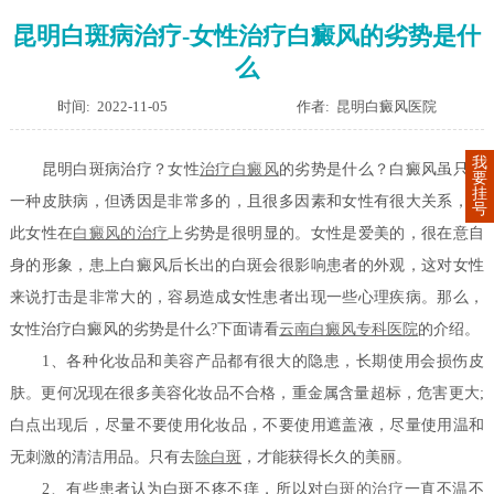
昆明白斑病治疗-女性治疗白癜风的劣势是什
么
时间: 2022-11-05
作者: 昆明白癜风医院
我
昆明白斑病治疗？女性
治疗白癜风
的劣势是什么？白癜风虽只是
要
挂
一种皮肤病，但诱因是非常多的，且很多因素和女性有很大关系，因
号
此女性在
白癜风的治疗
上劣势是很明显的。女性是爱美的，很在意自
身的形象，患上白癜风后长出的白斑会很影响患者的外观，这对女性
来说打击是非常大的，容易造成女性患者出现一些心理疾病。那么，
女性治疗白癜风的劣势是什么?下面请看
云南白癜风专科医院
的介绍。
1、各种化妆品和美容产品都有很大的隐患，长期使用会损伤皮
肤。更何况现在很多美容化妆品不合格，重金属含量超标，危害更大;
白点出现后，尽量不要使用化妆品，不要使用遮盖液，尽量使用温和
无刺激的清洁用品。只有去
除白斑
，才能获得长久的美丽。
2、有些患者认为白斑不疼不痒，所以对
白斑的治疗
一直不温不