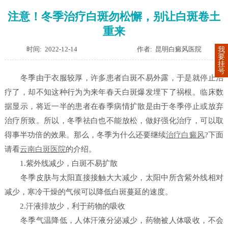
注意！冬季治疗白斑勿松懈，别让白斑卷土
重来
时间: 2022-12-14
作者: 昆明白癜风医院
我
要
挂
号
冬季由于衣服较厚，许多患者白斑不易外露，于是就停止治
疗了，却不知这种行为为来年春天白斑爆发埋下了祸根。临床数
据显示，将近一半的患者在春季病情扩散是由于冬季停止或放弃
治疗所致。所以，冬季祛白也不能放松，做好强化治疗，可以取
得事半功倍的效果。那么，冬季为什么还要继续
治疗白癜风
?下面
请看
云南白斑医院
的介绍。
1.紫外线减少，白斑不易扩散
冬季皮肤与太阳直接接触大大减少，太阳中所含紫外线相对
减少，寒冷干燥的气候可以降低白斑蔓延的速度。
2.汗液排放少，利于药物的吸收
冬季气温降低，人体汗液分泌减少，药物被人体吸收，不会