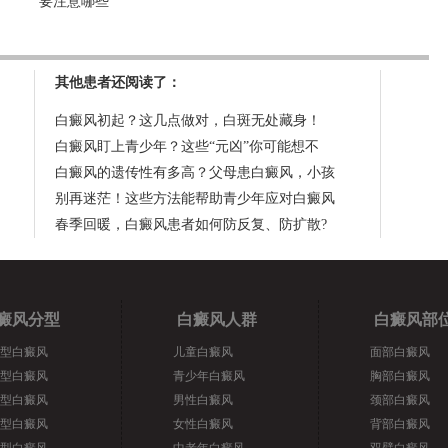
要注意哪些
其他患者还阅读了：
白癜风初起？这几点做对，白斑无处藏身！
白癜风盯上青少年？这些“元凶”你可能想不
白癜风的遗传性有多高？父母患白癜风，小孩
别再迷茫！这些方法能帮助青少年应对白癜风
春季回暖，白癜风患者如何防反复、防扩散?
癜风分型
白癜风人群
白癜风部
型白癜风
儿童白癜风
面部白癜风
型白癜风
青少年白癜风
胸部白癜风
型白癜风
男性白癜风
颈部白癜风
型白癜风
女性白癜风
背部白癜风