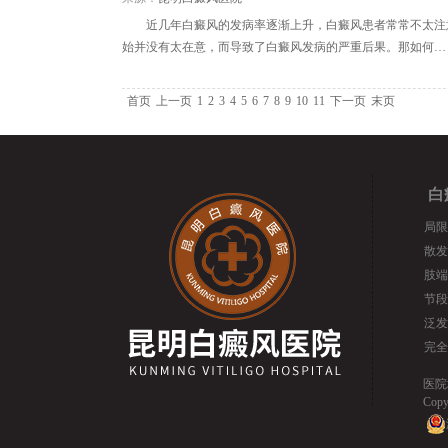
近几年白癜风的发病率逐渐上升，白癜风患者常常不太注
始并没有太在意，而导致了白癜风发病的严重后果。那如何…
首页
上一页
1
2
3
4
5
6
7
8
9
10
11
下一页
末页
白
局限
散发
肢端
节段
泛发
完全
医院
Cop