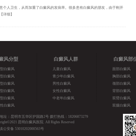
意个人卫生，从而加重了白癜风的发病率。很多患有白癜风的朋友，由于刚开
【
详细
】
癜风分型
白癜风人群
白癜风部
型白癜风
儿童白癜风
面部白癜风
型白癜风
青少年白癜风
胸部白癜风
型白癜风
男性白癜风
颈部白癜风
型白癜风
女性白癜风
背部白癜风
型白癜风
中老年白癜风
双臂白癜风
性白癜风
双腿白癜风
地址：昆明市五华区护国路2号 拨打热线：18206873279
yright©2021 昆明白癜风医院. All Rights Reserved
滇公安备 53010202000563号