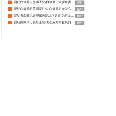
昆明白癜风皮肤病医院-白癜风日常饮食需注意什么呢
·
预约
昆明白癜风医院哪家好些-白癜风患者怎么预防过度疲劳
·
预约
昆明看白癜风去哪家医院治疗更好-为何白癜风会复发
·
预约
昆明白癜风比较好医院-怎么应对白癜风的复发
·
预约