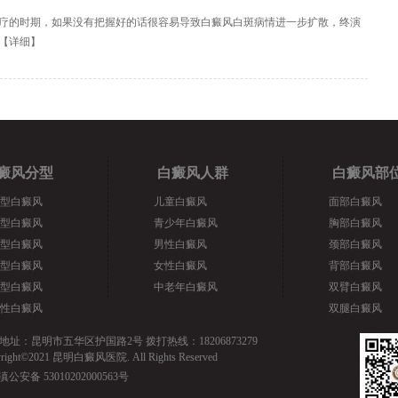
疗的时期，如果没有把握好的话很容易导致白癜风白斑病情进一步扩散，终演
【
详细
】
癜风分型
白癜风人群
白癜风部
型白癜风
儿童白癜风
面部白癜风
型白癜风
青少年白癜风
胸部白癜风
型白癜风
男性白癜风
颈部白癜风
型白癜风
女性白癜风
背部白癜风
型白癜风
中老年白癜风
双臂白癜风
性白癜风
双腿白癜风
地址：昆明市五华区护国路2号 拨打热线：18206873279
yright©2021 昆明白癜风医院. All Rights Reserved
滇公安备 53010202000563号