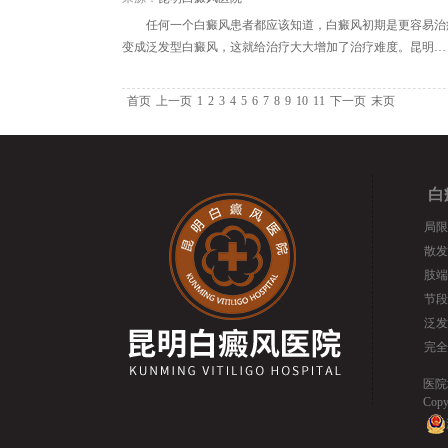
任何一个白癜风患者都应该知道，白癜风初期是更容易治
变成泛发型白癜风，这就给治疗大大增加了治疗难度。昆明…
首页
上一页
1
2
3
4
5
6
7
8
9
10
11
下一页
末页
白
局限
散发
肢端
节段
泛发
完全
医院
Cop