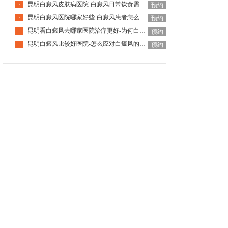
昆明白癜风皮肤病医院-白癜风日常饮食需注意什么呢
·
预约
昆明白癜风医院哪家好些-白癜风患者怎么预防过度疲劳
·
预约
昆明看白癜风去哪家医院治疗更好-为何白癜风会复发
·
预约
昆明白癜风比较好医院-怎么应对白癜风的复发
·
预约